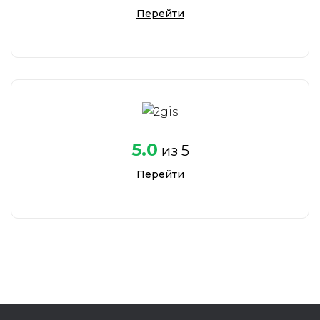
Перейти
5.0
из 5
Перейти
Наталья Руськина
Руководитель
отдела оценки
и юр.услуг