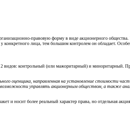
рганизационно-правовую форму в виде акционерного общества. 
 конкретного лица, тем большим контролем он обладает. Особенн
ть 2 видов: контрольный (или мажоритарный) и миноритарный. П
ного оценщика, направленная на установление стоимости части
и возможности управлять акционерным обществом, а также анал
пакет и носит более реальный характер права, но отдельная акци