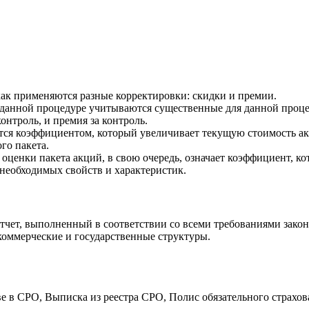
 как применяются разные корректировки: скидки и премии.
 в данной процедуре учитываются существенные для данной про
нтроль, и премия за контроль.
яется коэффициентом, который увеличивает текущую стоимость а
го пакета.
ценки пакета акций, в свою очередь, означает коэффициент, ко
 необходимых свойств и характеристик.
отчет, выполненный в соответствии со всеми требованиями зако
 коммерческие и государственные структуры.
е в СРО, Выписка из реестра СРО, Полис обязательного страхо