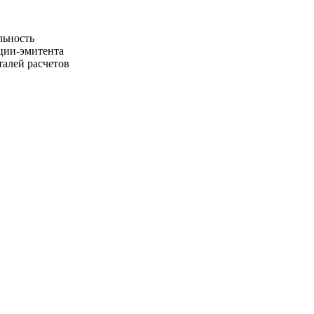
льность
ции-эмитента
талей расчетов